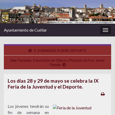
Ayuntamiento de Cuéllar
Alter
la
nave
II JORNADAS SOBRE DEPORTE
Sala Tenerías. Exposición de Óleos y Pinturas de Fco. Javier
Parada
Los días 28 y 29 de mayo se celebra la IX
Feria de la Juventud y el Deporte.
Los jóvenes tendrán su
fin de semana en