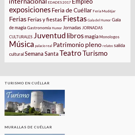
internacional
Empleo
EDADES 2017
exposiciones
Feria de Cuéllar
Feria Mudéjar
Fiestas
Ferias
Ferias y fiestas
Gala
Gala del Humor
Jornadas
de magia
Gastronomía
JORNADAS
Humor
Juventud
libros
magia
CULTURALES
Monologos
Música
pleno
Patrimonio
salida
palacio real
relatos
Teatro
Turismo
Semana Santa
cultural
TURISMO EN CUÉLLAR
MURALLAS DE CUÉLLAR