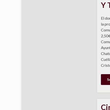
Y 
El do
la pr
Comu
2,50€
Comun
Ayun
Chatú
Cuéll
Crist
S
Ci