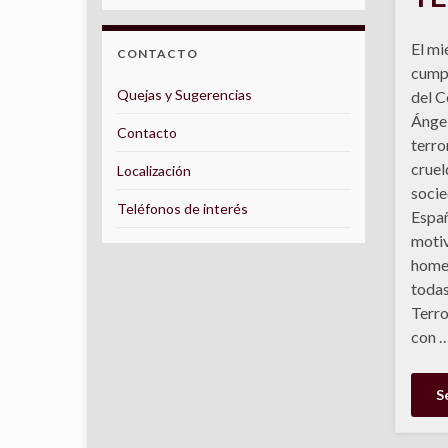
El mi
CONTACTO
cumpl
Quejas y Sugerencias
del C
Ángel
Contacto
terro
cruel
Localización
socie
Teléfonos de interés
Españ
motiv
homen
todas
Terro
con 
S