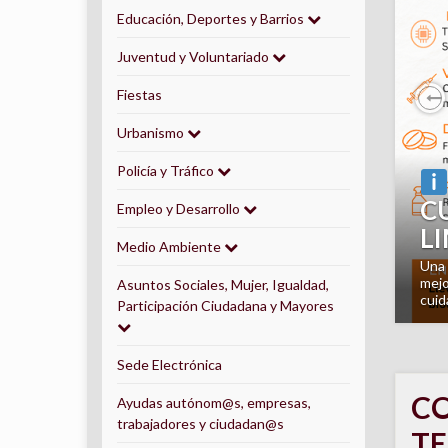
Educación, Deportes y Barrios
Juventud y Voluntariado
Fiestas
P
Urbanismo
Policía y Tráfico
¿
Empleo y Desarrollo
A
Medio Ambiente
E
orie
domi
Asuntos Sociales, Mujer, Igualdad,
inte
Participación Ciudadana y Mayores
Sede Electrónica
CO
Ayudas autónom@s, empresas,
trabajadores y ciudadan@s
T