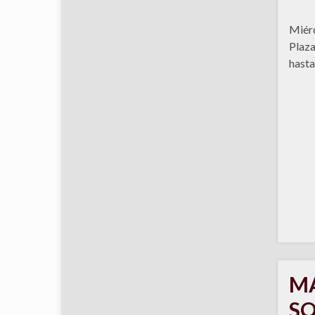
Miérc
Plaza
hasta
MA
SO