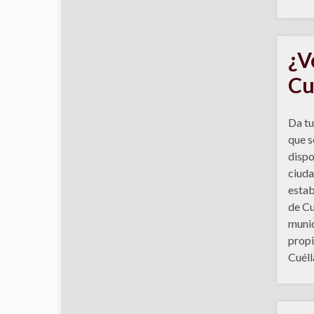
¿V
Cu
Da tu
que s
dispo
ciuda
estab
de Cué
munic
propi
Cuéll