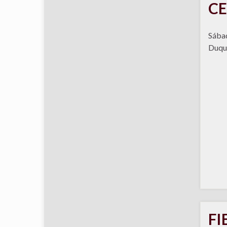
CE
Sábad
Duqu
FI