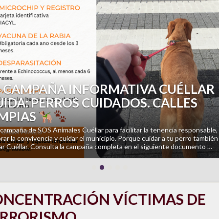
revious
PASEO ASTRONOMÍA CULTURAL:
COMO USABAN EL CIELO NUESTROS
NTEPASADOS?
l cielo también cuenta historias. ¿Te has preguntado alguna vez cómo se
ntaban nuestros antepasados observando las estrellas?
El próximo
ngo 9 de agosto acompáñanos en «El cielo es trashumante», un paseo
rpretado …
NCENTRACIÓN VÍCTIMAS DE
ERRORISMO