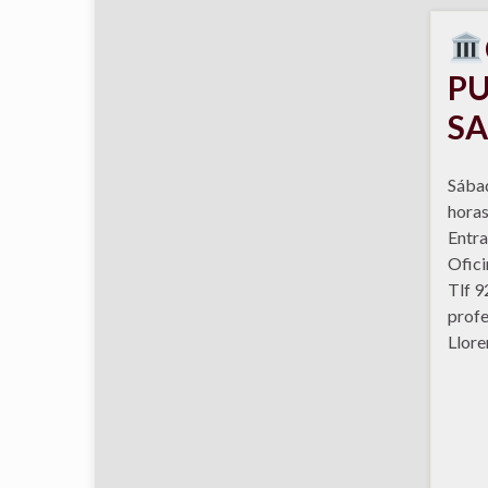
PU
S
Sábad
horas
Entra
Ofici
Tlf 9
profe
Llore