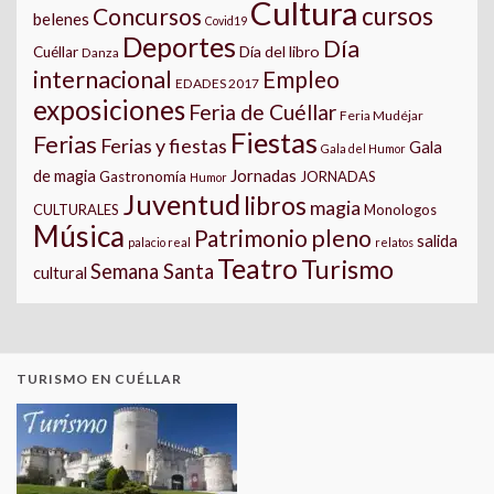
Cultura
cursos
Concursos
belenes
Covid19
Deportes
Día
Día del libro
Cuéllar
Danza
internacional
Empleo
EDADES 2017
exposiciones
Feria de Cuéllar
Feria Mudéjar
Fiestas
Ferias
Ferias y fiestas
Gala
Gala del Humor
Jornadas
de magia
Gastronomía
JORNADAS
Humor
Juventud
libros
magia
CULTURALES
Monologos
Música
pleno
Patrimonio
salida
palacio real
relatos
Teatro
Turismo
Semana Santa
cultural
TURISMO EN CUÉLLAR