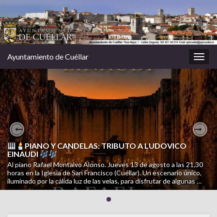
Ayuntamiento de Cuéllar
Alter
la
nave
CAMPAÑA INFORMATIVA CUÉLLAR CUIDA: PERROS
Previous
Nex
CUIDADOS. CALLES LIMPIAS
PIANO Y CANDELAS: TRIBUTO A LUDOVICO
EINAUDI
Una campaña de SOS Animales Cuéllar para facilitar la tenencia
Al piano Rafael Montalvo Alonso. Jueves 13 de agosto a las 21,30
responsable, mejorar la convivencia y cuidar el municipio. Porque
horas en la Iglesia de San Francisco (Cuéllar). Un escenario único,
cuidar a tu perro también es cuidar Cuéllar. Consulta la campaña
iluminado por la cálida luz de las velas, para disfrutar de algunas …
completa en el siguiente documento …