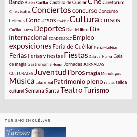
Cine
Bando
Castillo de Cuéllar
Cineforum
Belén Cuéllar
Conciertos
concurso
Concurso
Cine y teatro.
Cultura
cursos
Concursos
belenes
Covid19
Deportes
Día
Día del libro
Cuéllar
Danza
internacional
Empleo
EDADES 2017
exposiciones
Feria de Cuéllar
Feria Mudéjar
Fiestas
Ferias
Ferias y fiestas
Gala
Gala del Humor
Jornadas
de magia
Gastronomía
JORNADAS
Humor
Juventud
libros
magia
CULTURALES
Monologos
Música
pleno
Patrimonio
salida
palacio real
relatos
Teatro
Turismo
Semana Santa
cultural
TURISMO EN CUÉLLAR