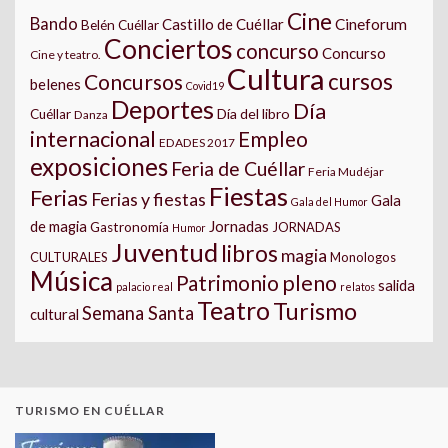
Cine
Bando
Castillo de Cuéllar
Cineforum
Belén Cuéllar
Conciertos
concurso
Concurso
Cine y teatro.
Cultura
cursos
Concursos
belenes
Covid19
Deportes
Día
Día del libro
Cuéllar
Danza
internacional
Empleo
EDADES 2017
exposiciones
Feria de Cuéllar
Feria Mudéjar
Fiestas
Ferias
Ferias y fiestas
Gala
Gala del Humor
Jornadas
de magia
Gastronomía
JORNADAS
Humor
Juventud
libros
magia
CULTURALES
Monologos
Música
pleno
Patrimonio
salida
palacio real
relatos
Teatro
Turismo
Semana Santa
cultural
TURISMO EN CUÉLLAR