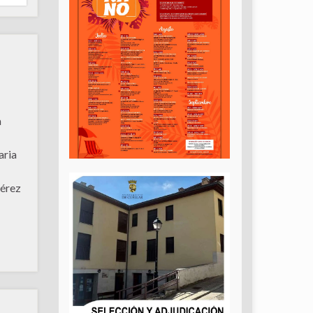
a
aria
Pérez