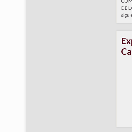
COMI
DE L
sigui
Ex
Ca