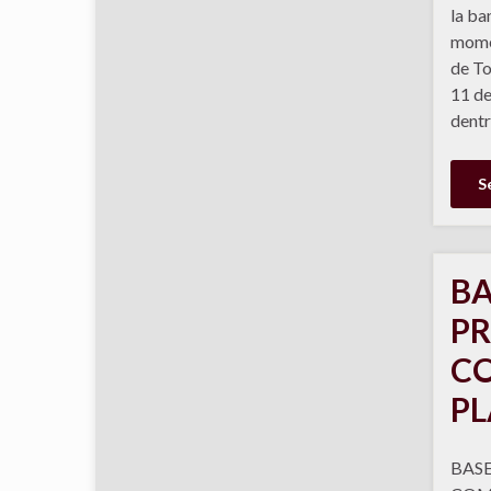
la ba
momen
de To
11 de
dentr
S
BA
PR
CO
PL
BASE