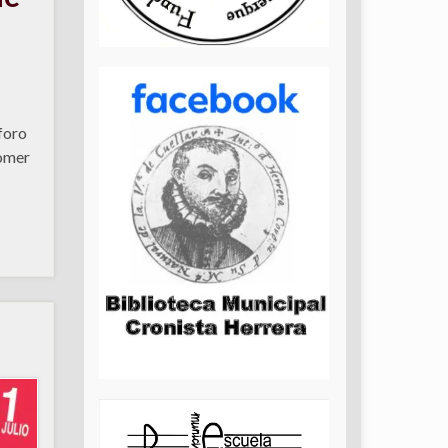
foro
comer