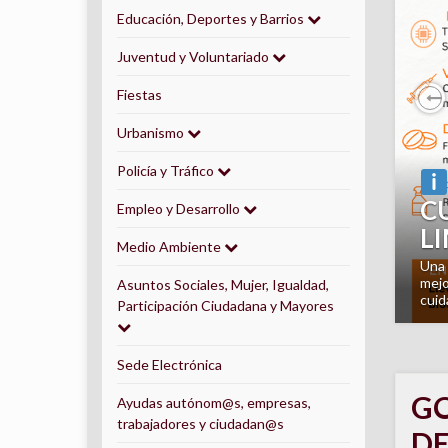
Educación, Deportes y Barrios
Juventud y Voluntariado
Fiestas
P
Urbanismo
Policía y Tráfico
¿
Empleo y Desarrollo
A
Medio Ambiente
E
orie
domi
Asuntos Sociales, Mujer, Igualdad,
inte
Participación Ciudadana y Mayores
Sede Electrónica
GO
Ayudas autónom@s, empresas,
trabajadores y ciudadan@s
DE