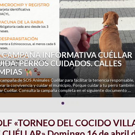
revious
PASEO ASTRONOMÍA CULTURAL:
COMO USABAN EL CIELO NUESTROS
NTEPASADOS?
l cielo también cuenta historias. ¿Te has preguntado alguna vez cómo se
ntaban nuestros antepasados observando las estrellas?
El próximo
ngo 9 de agosto acompáñanos en «El cielo es trashumante», un paseo
rpretado …
LF «TORNEO DEL COCIDO VILL
 CUÉLLAR» Domingo 16 de abril 