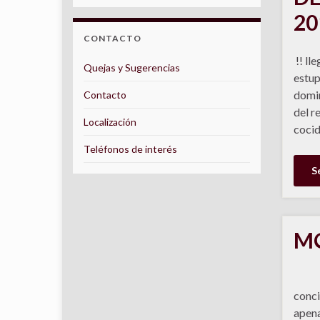
20
CONTACTO
!! ll
Quejas y Sugerencias
estup
domin
Contacto
del r
Localización
cocid
Teléfonos de interés
S
MO
Tra
conci
apena