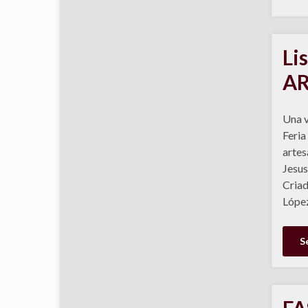
Li
AR
Una v
Feria
artes
Jesu
Criad
Lópe
S
FA