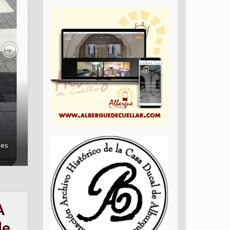
Next
A
de