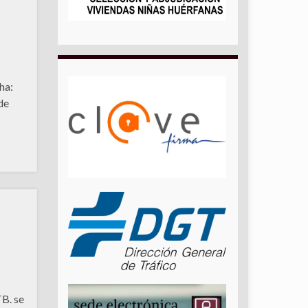
ha:
de
-
B. se