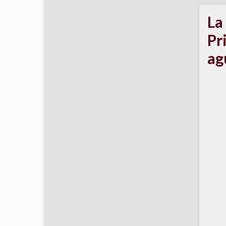
La
Pr
ag