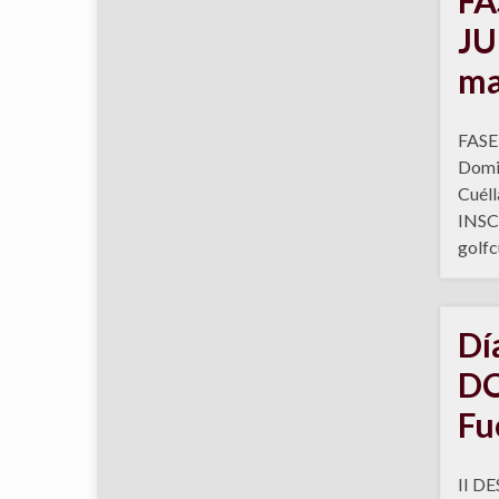
JU
ma
FASE
Domin
Cuél
INSCR
golfc
Dí
DO
Fu
II DE