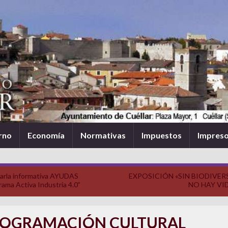
rno
Economía
Normativas
Impuestos
Impres
arla informativa AYUDAS
EXPOSICIÓN «SIN BIODIVER
ama Activa Industria 4.0”
NO HAY VI
OGRAMACIÓN CULTURAL