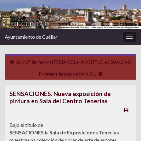
Ayuntamiento de Cuéllar
Alter
la
nave
26 y 27 de mayo XI FERIA DE LA JUVENTUD e IGUALDAD
Programa fiestas de SAN GIL
SENSACIONES. Nueva exposición de
pintura en Sala del Centro Tenerías
Bajo el título de
SENSACIONES
la
Sala de Exposiciones Tenerías
muestra una colección de obras de arte de autores