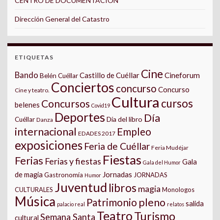
CENTRO DE DOCUMENTACIÓN
Dirección General del Catastro
ETIQUETAS
Cine
Bando
Castillo de Cuéllar
Cineforum
Belén Cuéllar
Conciertos
concurso
Concurso
Cine y teatro.
Cultura
cursos
Concursos
belenes
Covid19
Deportes
Día
Día del libro
Cuéllar
Danza
internacional
Empleo
EDADES 2017
exposiciones
Feria de Cuéllar
Feria Mudéjar
Fiestas
Ferias
Ferias y fiestas
Gala
Gala del Humor
Jornadas
de magia
Gastronomía
JORNADAS
Humor
Juventud
libros
magia
CULTURALES
Monologos
Música
pleno
Patrimonio
salida
palacio real
relatos
Teatro
Turismo
Semana Santa
cultural