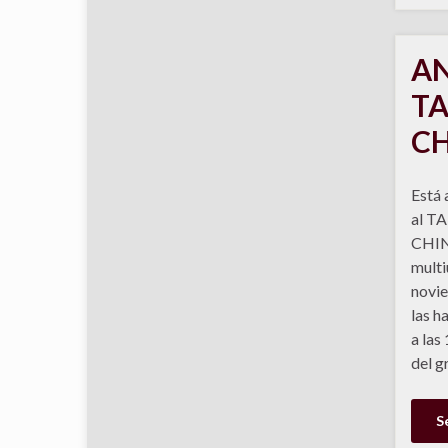
AN
TA
CH
Está 
al T
CHINA
multi
novie
las h
a las
del 
S