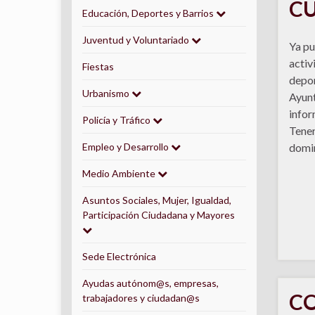
CU
Educación, Deportes y Barrios
Juventud y Voluntariado
Ya pu
activ
Fiestas
depor
Urbanismo
Ayunt
infor
Policía y Tráfico
Tener
Empleo y Desarrollo
domin
Medio Ambiente
Asuntos Sociales, Mujer, Igualdad,
Participación Ciudadana y Mayores
Sede Electrónica
Ayudas autónom@s, empresas,
CO
trabajadores y ciudadan@s