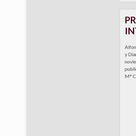
PR
IN
Alfon
y Dia
novie
publi
M° C