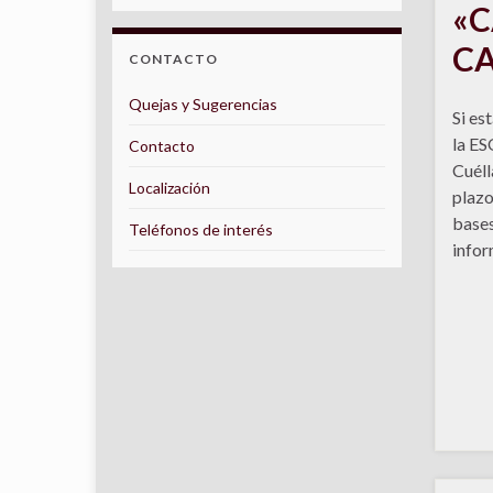
«C
CA
CONTACTO
Quejas y Sugerencias
Si es
la ES
Contacto
Cuéll
Localización
plazo
bases
Teléfonos de interés
infor