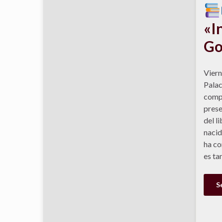
«I
Go
Viern
Palac
compl
prese
del l
nacid
ha co
es ta
S