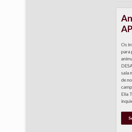
An
AP
Os in
para 
anim
DESA
sala 
de no
campa
Elia 
inqui
S