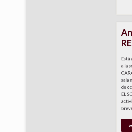
An
R
Está 
a la 
CARA
sala 
de oc
EL S
activ
breve
S