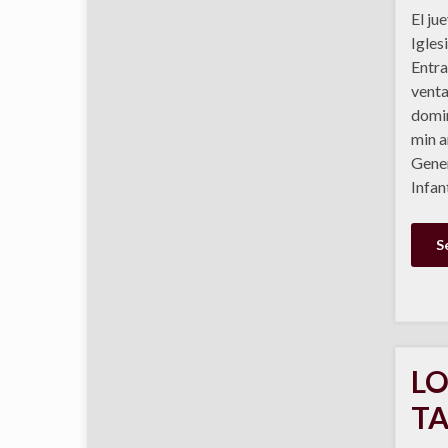
El ju
Igles
Entra
venta
domin
min a
Gener
Infan
S
LO
TA