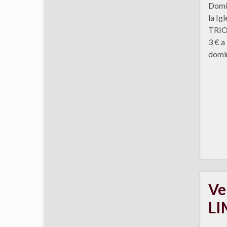
Domin
la Ig
TRIO:
3 € a
domin
Ve
L