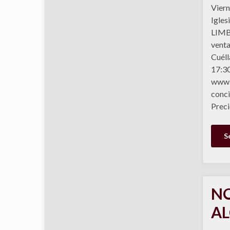
Viern
Igles
LIMBO
venta
Cuéll
17:30
www.w
conci
Preci
S
NO
AL