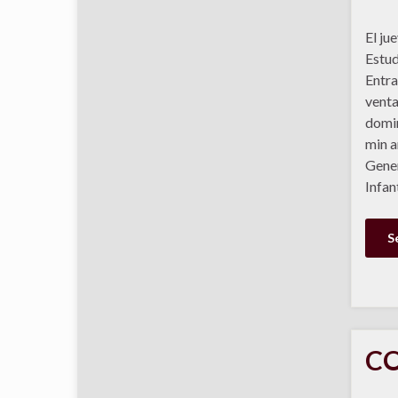
El ju
Estu
Entra
venta
domin
min a
Gener
Infan
S
CO