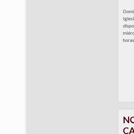
Domin
Igles
dispo
miérc
horas
NO
C