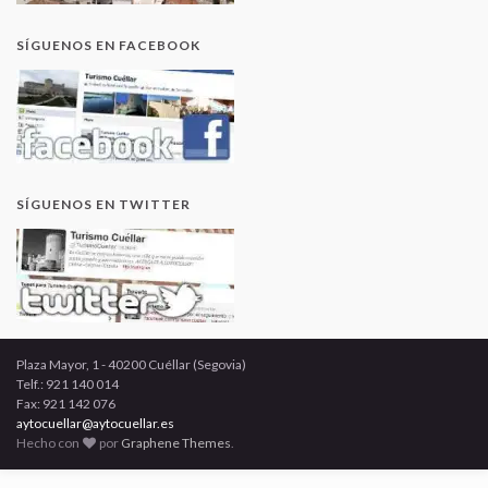
SÍGUENOS EN FACEBOOK
SÍGUENOS EN TWITTER
Plaza Mayor, 1 - 40200 Cuéllar (Segovia)
Telf.: 921 140 014
Fax: 921 142 076
aytocuellar@aytocuellar.es
Hecho con
por
Graphene Themes
.