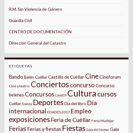
R.M. Sin Violencia de Género
Guardia Civil
CENTRO DE DOCUMENTACIÓN
Dirección General del Catastro
ETIQUETAS
Cine
Bando
Castillo de Cuéllar
Cineforum
Belén Cuéllar
Conciertos
concurso
Concurso
Cine y teatro.
Cultura
cursos
Concursos
belenes
Covid19
Deportes
Día
Día del libro
Cuéllar
Danza
internacional
Empleo
EDADES 2017
exposiciones
Feria de Cuéllar
Feria Mudéjar
Fiestas
Ferias
Ferias y fiestas
Gala
Gala del Humor