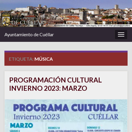
Ayuntamiento de Cuéllar
Alter
la
nave
ETIQUETA:
MÚSICA
PROGRAMACIÓN CULTURAL
INVIERNO 2023: MARZO