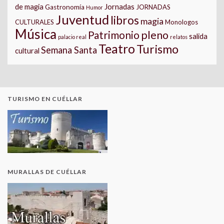
Jornadas
de magia
Gastronomía
JORNADAS
Humor
Juventud
libros
magia
CULTURALES
Monologos
Música
pleno
Patrimonio
salida
palacio real
relatos
Teatro
Turismo
Semana Santa
cultural
TURISMO EN CUÉLLAR
MURALLAS DE CUÉLLAR