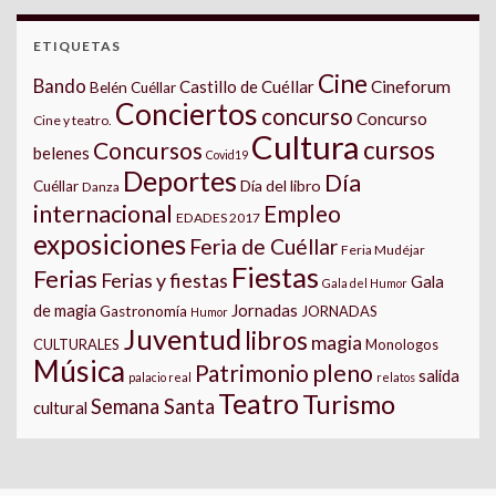
ETIQUETAS
Cine
Bando
Castillo de Cuéllar
Cineforum
Belén Cuéllar
Conciertos
concurso
Concurso
Cine y teatro.
Cultura
cursos
Concursos
belenes
Covid19
Deportes
Día
Día del libro
Cuéllar
Danza
internacional
Empleo
EDADES 2017
exposiciones
Feria de Cuéllar
Feria Mudéjar
Fiestas
Ferias
Ferias y fiestas
Gala
Gala del Humor
Jornadas
de magia
Gastronomía
JORNADAS
Humor
Juventud
libros
magia
CULTURALES
Monologos
Música
pleno
Patrimonio
salida
palacio real
relatos
Teatro
Turismo
Semana Santa
cultural