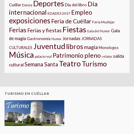
Deportes
Día
Día del libro
Cuéllar
Danza
internacional
Empleo
EDADES 2017
exposiciones
Feria de Cuéllar
Feria Mudéjar
Fiestas
Ferias
Ferias y fiestas
Gala
Gala del Humor
Jornadas
de magia
Gastronomía
JORNADAS
Humor
Juventud
libros
magia
CULTURALES
Monologos
Música
pleno
Patrimonio
salida
palacio real
relatos
Teatro
Turismo
Semana Santa
cultural
TURISMO EN CUÉLLAR