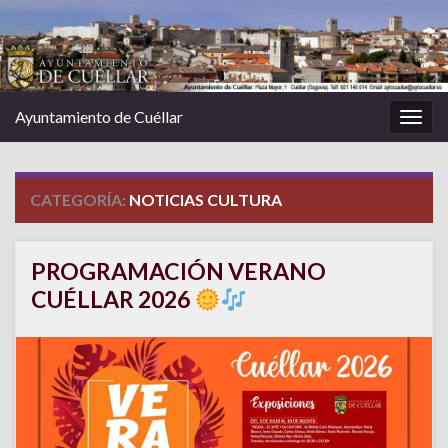
Ayuntamiento de Cuéllar
Alter
la
nave
CATEGORÍA:
NOTICIAS CULTURA
PROGRAMACIÓN VERANO
CUÉLLAR 2026