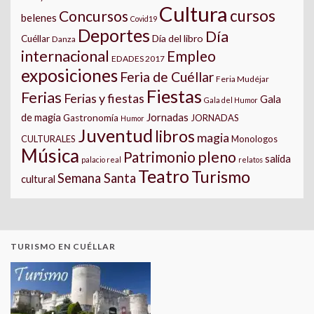
Cultura
cursos
Concursos
belenes
Covid19
Deportes
Día
Día del libro
Cuéllar
Danza
internacional
Empleo
EDADES 2017
exposiciones
Feria de Cuéllar
Feria Mudéjar
Fiestas
Ferias
Ferias y fiestas
Gala
Gala del Humor
Jornadas
de magia
Gastronomía
JORNADAS
Humor
Juventud
libros
magia
CULTURALES
Monologos
Música
pleno
Patrimonio
salida
palacio real
relatos
Teatro
Turismo
Semana Santa
cultural
TURISMO EN CUÉLLAR