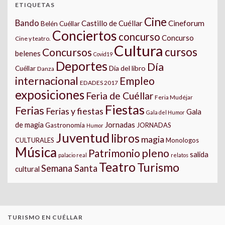
ETIQUETAS
Cine
Bando
Castillo de Cuéllar
Cineforum
Belén Cuéllar
Conciertos
concurso
Concurso
Cine y teatro.
Cultura
cursos
Concursos
belenes
Covid19
Deportes
Día
Día del libro
Cuéllar
Danza
internacional
Empleo
EDADES 2017
exposiciones
Feria de Cuéllar
Feria Mudéjar
Fiestas
Ferias
Ferias y fiestas
Gala
Gala del Humor
Jornadas
de magia
Gastronomía
JORNADAS
Humor
Juventud
libros
magia
CULTURALES
Monologos
Música
pleno
Patrimonio
salida
palacio real
relatos
Teatro
Turismo
Semana Santa
cultural
TURISMO EN CUÉLLAR