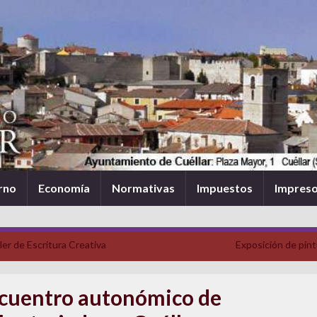
rno
Economía
Normativas
Impuestos
Impres
ler de Escritura Creativa
Exposición de pint
cuentro autonómico de