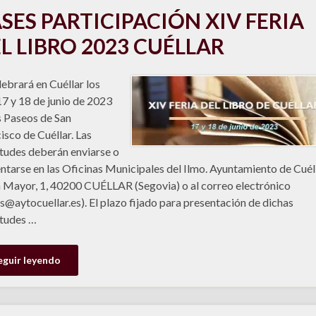
SES PARTICIPACIÓN XIV FERIA
L LIBRO 2023 CUÉLLAR
lebrará en Cuéllar los
17 y 18 de junio de 2023
s Paseos de San
isco de Cuéllar. Las
itudes deberán enviarse o
ntarse en las Oficinas Municipales del Ilmo. Ayuntamiento de Cuéll
 Mayor, 1, 40200 CUÉLLAR (Segovia) o al correo electrónico
as@aytocuellar.es). El plazo fijado para presentación de dichas
itudes …
eguir leyendo