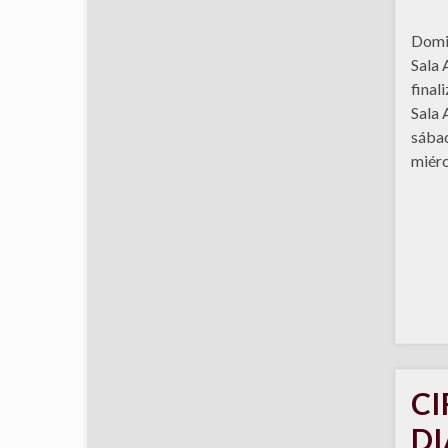
Domin
Sala 
final
Sala 
sábad
miérc
CI
DI