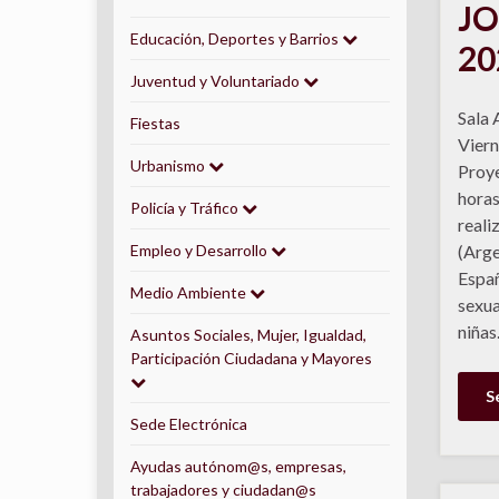
JO
Educación, Deportes y Barrios
20
Juventud y Voluntariado
Sala 
Fiestas
Viern
Urbanismo
Proy
horas
Policía y Tráfico
reali
Empleo y Desarrollo
(Arge
Españ
Medio Ambiente
sexua
niñas
Asuntos Sociales, Mujer, Igualdad,
Participación Ciudadana y Mayores
S
Sede Electrónica
Ayudas autónom@s, empresas,
trabajadores y ciudadan@s