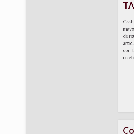
TA
Gratu
mayo 
de re
artíc
con l
en el
Co