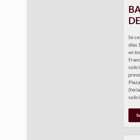
BA
DE
Se ce
días 
en lo
Franc
solic
prese
Plaza
(feri
solic
S