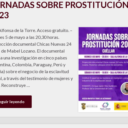
RNADAS SOBRE PROSTITUCIÓ
23
Alfonsa de la Torre. Acceso gratuito. –
es 5 de mayo a las 20,30 horas.
ección documental Chicas Nuevas 24
 de Mabel Lozano. El documental
za una investigación en cinco países
ntina, Colombia, Paraguay, Perú y
a) sobre el negocio de la esclavitud
l, a través del testimonio de mujeres y
. Reconstruye …
eguir leyendo