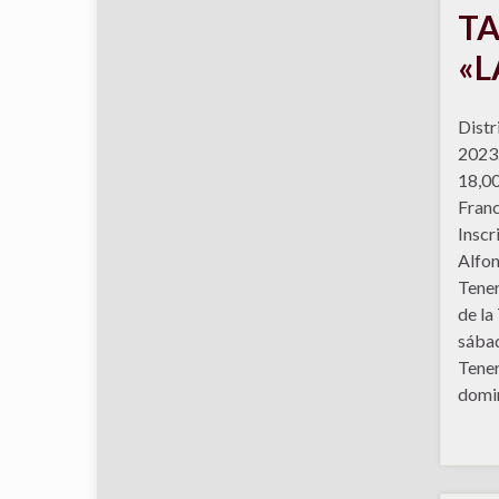
T
«L
Distr
2023.
18,00
Franc
Inscr
Alfon
Tener
de la
sábad
Tener
domin