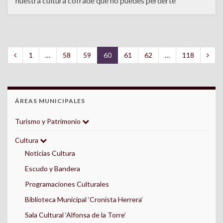
nuestra cultura cofrade que no puedes perderte
1
…
58
59
60
61
62
…
118
ÁREAS MUNICIPALES
Turismo y Patrimonio
Cultura
Noticias Cultura
Escudo y Bandera
Programaciones Culturales
Biblioteca Municipal ‘Cronista Herrera’
Sala Cultural ‘Alfonsa de la Torre’