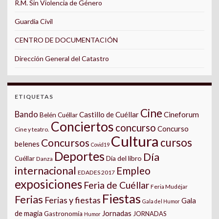
R.M. Sin Violencia de Género
Guardia Civil
CENTRO DE DOCUMENTACIÓN
Dirección General del Catastro
ETIQUETAS
Cine
Bando
Castillo de Cuéllar
Cineforum
Belén Cuéllar
Conciertos
concurso
Concurso
Cine y teatro.
Cultura
cursos
Concursos
belenes
Covid19
Deportes
Día
Día del libro
Cuéllar
Danza
internacional
Empleo
EDADES 2017
exposiciones
Feria de Cuéllar
Feria Mudéjar
Fiestas
Ferias
Ferias y fiestas
Gala
Gala del Humor
Jornadas
de magia
Gastronomía
JORNADAS
Humor