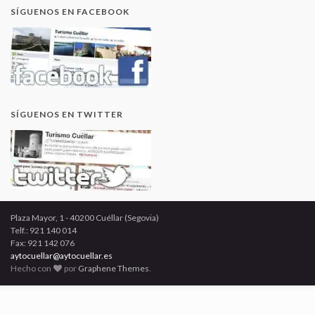
SÍGUENOS EN FACEBOOK
SÍGUENOS EN TWITTER
Plaza Mayor, 1 - 40200 Cuéllar (Segovia)
Telf.: 921 140 014
Fax: 921 142 076
aytocuellar@aytocuellar.es
Hecho con
por
Graphene Themes
.