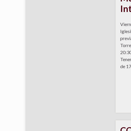
In
Viern
Igles
previ
Torre
20:30
Tener
de 17
CO