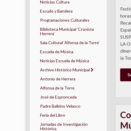
Noticias Cultura
Festi
Escudo y Bandera
horas
Programaciones Culturales
Recau
Biblioteca Municipal ‘Cronista
Españ
Herrera’
SUSP
Sala Cultural ‘Alfonsa de la Torre’
LA O
diner
Escuela de Música
la To
Noticias Escuela de Música
Archivo Histórico Municipal
S
Antonio de Herrera
Alfonsa de la Torre
José de Espronceda
Padre Balbino Velasco
Co
Feria del Libro
Mú
Jornadas de Investigación
Histórica