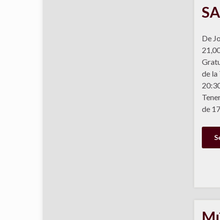
S
De Jo
21,00
Gratu
de la
20:30
Tener
de 17
S
Mú