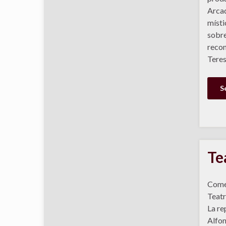
Arcad
místi
sobre
recon
Teres
S
Te
Comed
Teatr
La re
Alfon