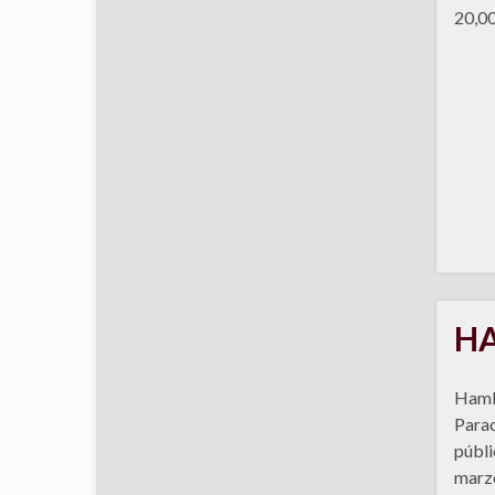
20,00
HA
Haml
Parac
públi
marzo