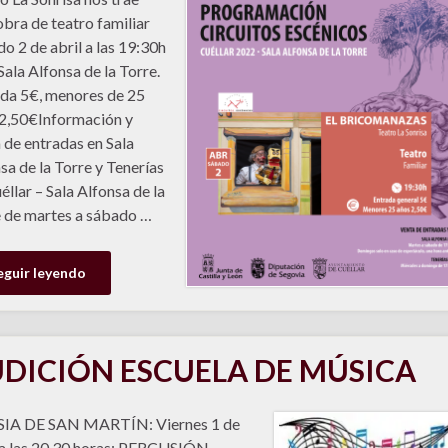
obra de teatro familiar
o 2 de abril a las 19:30h
 Sala Alfonsa de la Torre.
da 5€, menores de 25
2,50€Información y
 de entradas en Sala
sa de la Torre y Tenerías
éllar – Sala Alfonsa de la
 de martes a sábado …
eguir leyendo
DICIÓN ESCUELA DE MÚSICA
SIA DE SAN MARTÍN: Viernes 1 de
 a las 20,30 horas: PERCUSIÓN,