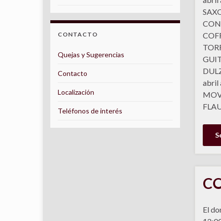
SAXO
CON
CONTACTO
COFR
TORRE
Quejas y Sugerencias
GUIT
DULZ
Contacto
abril
Localización
MOV
FLAU
Teléfonos de interés
S
CO
El do