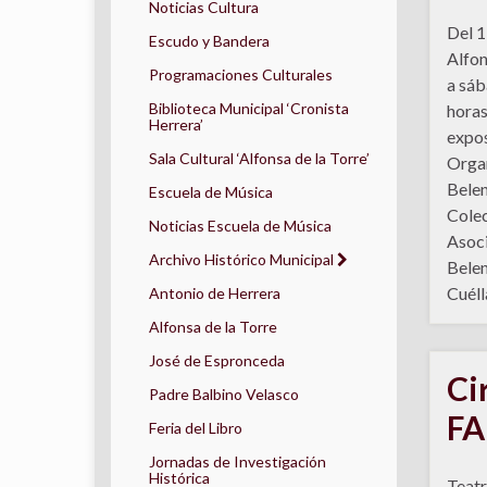
Noticias Cultura
Del 1 
Escudo y Bandera
Alfon
Programaciones Culturales
a sáb
Biblioteca Municipal ‘Cronista
horas
Herrera’
expos
Sala Cultural ‘Alfonsa de la Torre’
Organ
Belen
Escuela de Música
Colec
Noticias Escuela de Música
Asoc
Archivo Histórico Municipal
Belen
Cuéll
Antonio de Herrera
Alfonsa de la Torre
José de Espronceda
Ci
Padre Balbino Velasco
FA
Feria del Libro
Jornadas de Investigación
Histórica
Teatr