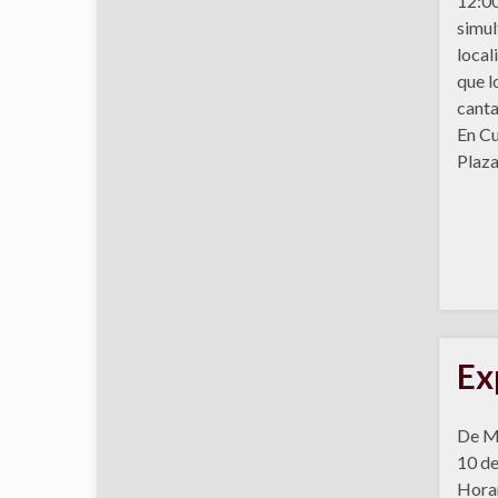
12:00
simul
local
que l
cant
En Cu
Plaza
Ex
De Me
10 de
Horar