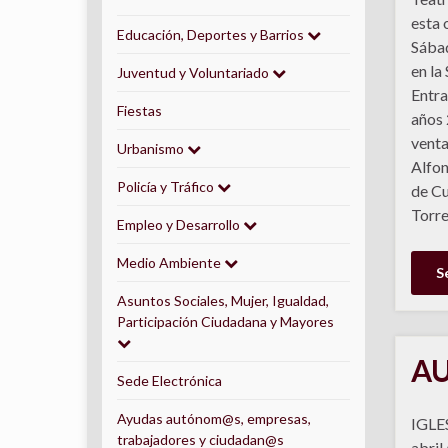
esta 
Educación, Deportes y Barrios
Sábad
en la
Juventud y Voluntariado
Entra
Fiestas
años 
venta
Urbanismo
Alfon
Policía y Tráfico
de Cu
Torre
Empleo y Desarrollo
Medio Ambiente
S
Asuntos Sociales, Mujer, Igualdad,
Participación Ciudadana y Mayores
AU
Sede Electrónica
Ayudas autónom@s, empresas,
IGLE
trabajadores y ciudadan@s
abril