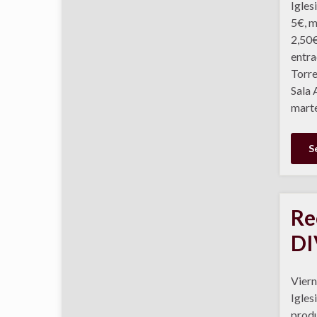
Igles
5€, m
2,50€
entra
Torre
Sala 
marte
S
Re
DI
Viern
Igles
produ